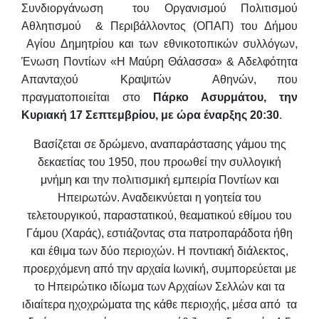
Συνδιοργάνωση του Οργανισμού Πολιτισμού
Αθλητισμού & Περιβάλλοντος (ΟΠΑΠ) του Δήμου
Αγίου Δημητρίου και των εθνικοτοπικών συλλόγων,
Ένωση Ποντίων «Η Μαύρη Θάλασσα» & Αδελφότητα
Απανταχού Κραψιτών Αθηνών, που
πραγματοποιείται στο
Πάρκο Ασυρμάτου, την
Κυριακή 17 Σεπτεμβρίου, με ώρα έναρξης 20:30
.
Βασίζεται σε δρώμενο, αναπαράστασης γάμου της
δεκαετίας του 1950, που προωθεί την συλλογική
μνήμη και την πολιτισμική εμπειρία Ποντίων και
Ηπειρωτών. Αναδεικνύεται η γοητεία του
τελετουργικού, παραστατικού, θεαματικού εθίμου του
Γάμου (Χαράς), εστιάζοντας στα πατροπαράδοτα ήθη
και έθιμα των δύο περιοχών.
Η ποντιακή διάλεκτος,
προερχόμενη από την αρχαία Ιωνική, συμπορεύεται με
το Ηπειρώτικο ιδίωμα των Αρχαίων Σελλών και τα
ιδιαίτερα ηχοχρώματα της κάθε περιοχής, μέσα από τα