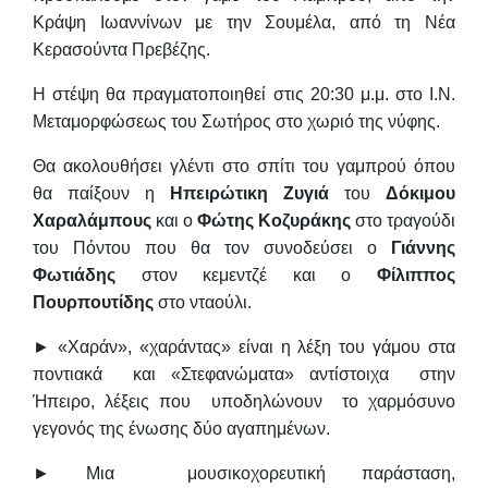
Κράψη Ιωαννίνων με την Σουμέλα, από τη Νέα
Κερασούντα Πρεβέζης.
Η στέψη θα πραγματοποιηθεί στις 20:30 μ.μ. στο Ι.Ν.
Μεταμορφώσεως του Σωτήρος στο χωριό της νύφης.
Θα ακολουθήσει γλέντι στο σπίτι του γαμπρού όπου
θα παίξουν η
Ηπειρώτικη Ζυγιά
του
Δόκιμου
Χαραλάμπους
και ο
Φώτης Κοζυράκης
στο τραγούδι
του Πόντου που θα τον συνοδεύσει ο
Γιάννης
Φωτιάδης
στον κεμεντζέ και
ο
Φίλιππος
Πουρπουτίδης
στο νταούλι.
► «Χαράν», «χαράντας» είναι η λέξη του γάμου στα
ποντιακά και «Στεφανώματα» αντίστοιχα στην
Ήπειρο, λέξεις που υποδηλώνουν το χαρμόσυνο
γεγονός της ένωσης δύο αγαπημένων.
► Μια μουσικοχορευτική παράσταση,