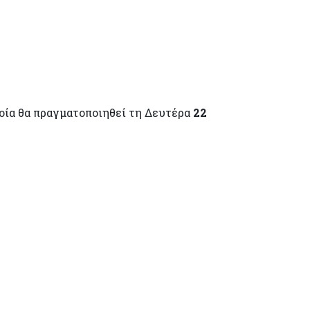
οία θα πραγματοποιηθεί τ
η Δευτέρα
22