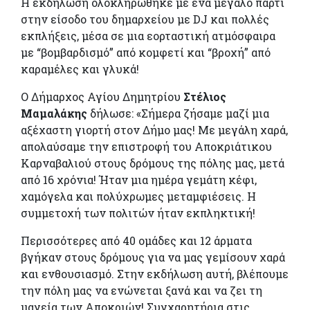
Η εκδήλωση ολοκληρώθηκε με ένα μεγάλο πάρτι
στην είσοδο του δημαρχείου με DJ και πολλές
εκπλήξεις, μέσα σε μια εορταστική ατμόσφαιρα
με “βομβαρδισμό” από κομφετί και “βροχή” από
καραμέλες και γλυκά!
Ο Δήμαρχος Αγίου Δημητρίου
Στέλιος
Μαμαλάκης
δήλωσε: «Σήμερα ζήσαμε μαζί μια
αξέχαστη γιορτή στον Δήμο μας! Με μεγάλη χαρά,
απολαύσαμε την επιστροφή του Αποκριάτικου
Καρναβαλιού στους δρόμους της πόλης μας, μετά
από 16 χρόνια! Ήταν μια ημέρα γεμάτη κέφι,
χαμόγελα και πολύχρωμες μεταμφιέσεις. Η
συμμετοχή των πολιτών ήταν εκπληκτική!
Περισσότερες από 40 ομάδες και 12 άρματα
βγήκαν στους δρόμους για να μας γεμίσουν χαρά
και ενθουσιασμό. Στην εκδήλωση αυτή, βλέπουμε
την πόλη μας να ενώνεται ξανά και να ζει τη
μαγεία των Αποκριών! Συγχαρητήρια στις