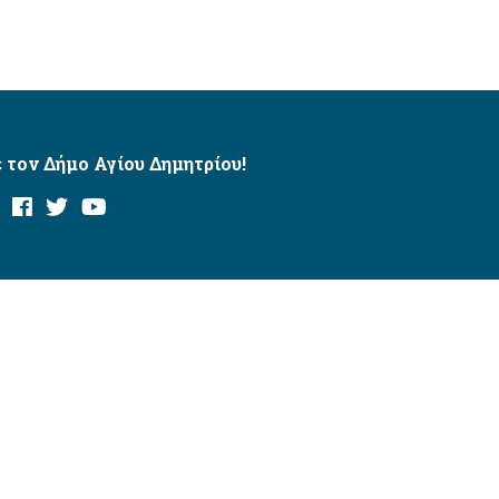
 τον Δήμο Αγίου Δημητρίου!
και με το εργαλείο “AChecker”