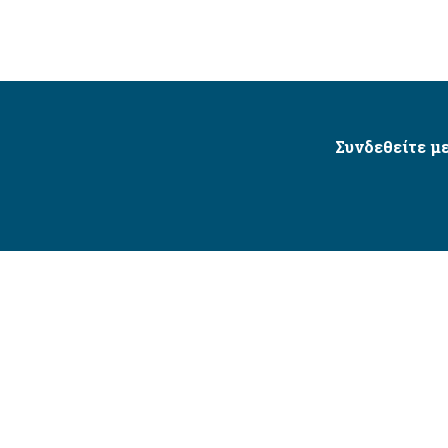
Συνδεθείτε με
Δήμος Αγίου Δημητρίου Ⓒ 2026 / All Rights Reserved
τητας δικτυακού τόπου με βάση το πρότυπο WCAG 2.1 AA 
Σχεδιασμός και Υλοποίηση από την Crowdpolicy