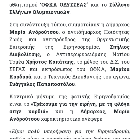
αθλητισμού
‘ΟΦΚΑ ΟΔΥΣΣΕΑΣ’
και το
Σύλλογο
Ελλήνων Ολυμπιονικών
.
Στη συνέντευξη τύπου, συμμετείχαν η Δήμαρχος
Μαρία Ανδρούτσου
, ο αντιδήμαρχος Ποιότητας
Ζωής και αντιπρόεδρος της Οργανωτικής
Επιτροπής της Ειρηνοδρομίας,
Σπήλιος
Διαβολίτσης
, ο Αντιπεριφερειάρχης Νοτίου
Τομέα
Χρήστος Καπάταης,
το μέλος του Δ.Σ. του
ΣΕΓΑΣ και εκπρόσωπος του ΟΦΚΑ,
Μαρίκα
Καρδαρά
, και ο Τεχνικός Διευθυντής του αγώνα,
Ευάγγελος Παπαποστόλου
.
Κεντρικό μήνυμα της φετινής Ειρηνοδρομίας
είναι το
«Τρέχουμε για την ειρήνη,
με τη φλόγα
στην καρδιά»
και η
Δήμαρχος, Μαρία
Ανδρούτσου
χαρακτηριστικά ανέφερε:
«
Είμαι πολύ υπερήφανη για την Ειρηνοδρομία,
καθώς είναι ο μοναδικός αγώνας δρόμου για την