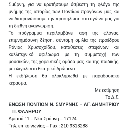
Σμύρνη, για να
κρατήσουμε άσβεστη τη φλόγα της
μνήμης της ιστορίας των Ποντίων
προγόνων μας και
να διατρανώσουμε την προσήλωση στο αγώνα μας για
τη διεθνή αναγνώρισή.
Το πρόγραμμα περιλαμβάνει, αφή της φλόγας,
επιμνημόσυνη δέηση, σύντομη ομιλία της προέδρου
Ράνιας Χρυσοχοΐδου
, καταθέσεις στεφάνων και
καλλιτεχνικό αφιέρωμα με τη συμμετοχή των
μουσικών, της χορευτικής ομάδα μας και της παιδικής,
με ολιγόλεπτο θεατρικό δρώμενο.
Η εκδήλωση θα ολοκληρωθεί με παραδοσιακό
κέρασμα.
Με εκτίμηση
Το Δ.Σ.
ΕΝΩΣΗ ΠΟΝΤΙΩΝ Ν. ΣΜΥΡΝΗΣ – ΑΓ. ΔΗΜΗΤΡΙΟΥ
– Π. ΦΑΛΗΡΟΥ
Aμισού 11 – Νέα Σμύρνη – 17124
Τηλ. επικοινωνίας – Fax : 210 9313288