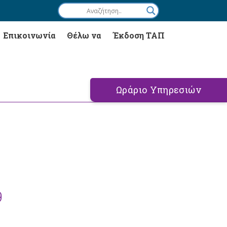
Επικοινωνία
Θέλω να
Έκδοση ΤΑΠ
Ωράριο Υπηρεσιών
9