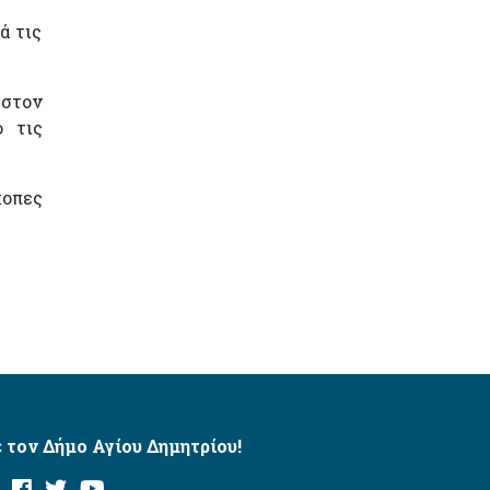
ά τις
 στον
ό τις
κοπες
 τον Δήμο Αγίου Δημητρίου!