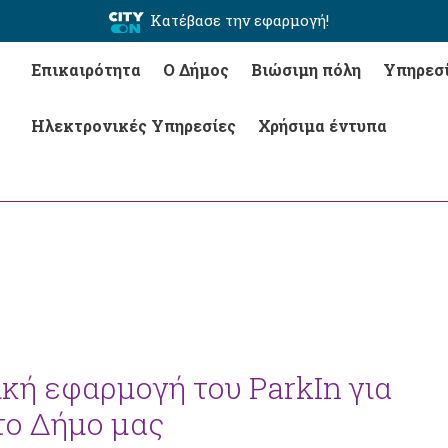
Κατέβασε την εφαρμογή!
Επικαιρότητα
Ο Δήμος
Βιώσιμη πόλη
Υπηρεσ
Ηλεκτρονικές Υπηρεσίες
Χρήσιμα έντυπα
ική εφαρμογή του ParkIn για
το Δήμο μας