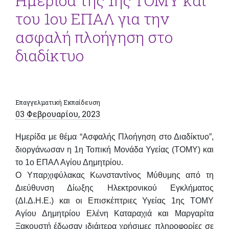
Ημερίδα της 1ης ΤΟΜΥ και
του 1ου ΕΠΑΛ για την
ασφαλή πλoήγηση στο
διαδίκτυο
Επαγγελματική Εκπαίδευση
03 Φεβρουαρίου, 2023
Ημερίδα με θέμα
“Ασφαλής Πλοήγηση στο Διαδίκτυο”
,
διοργάνωσαν η 1η Τοπική Μονάδα Υγείας (ΤΟΜΥ) και
το 1ο ΕΠΑΛ Αγίου Δημητρίου.
Ο Υπαρχιφύλακας
Κωνσταντίνος Μύθυμης
από τη
Διεύθυνση Δίωξης Ηλεκτρονικού Εγκλήματος
(ΔΙ.Δ.Η.Ε.) και οι Επισκέπτριες Υγείας 1ης ΤΟΜΥ
Αγίου Δημητρίου
Ελένη Καταραχιά
και
Μαργαρίτα
Ξακουστή
έδωσαν ιδιάιτερα χρήσιμες πληροφορίες σε