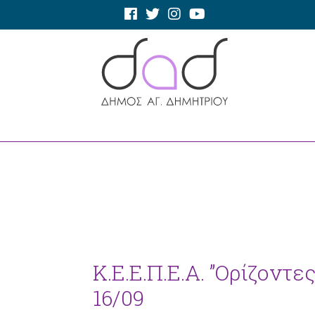
Κ.Ε.Ε.Π.Ε.Α. ”Ορίζοντ
16/09