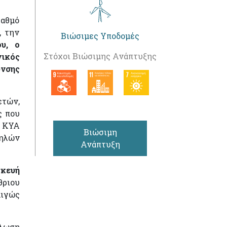
ταθμό
, την
Βιώσιμες Υποδομές
υ, ο
Στόχοι Βιώσιμης Ανάπτυξης
νικός
υνσης
ετών,
ς που
η ΚΥΑ
Βιώσιμη
μηλών
Ανάπτυξη
σκευή
θριου
μιγώς
ήλωση