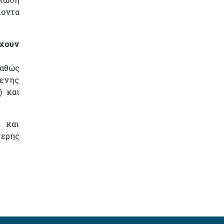
λοντα
έχουν
καθώς
μενης
) και
ι και
τερης