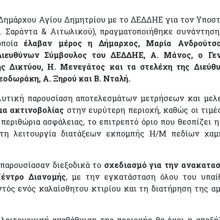
Δημάρχου Αγίου Δημητρίου με το ΔΕΔΔΗΕ για τον Υποσ
γ. Σαράντα & Αιτωλικού), πραγματοποιήθηκε συνάντηση
οποία
έλαβαν μέρος η Δήμαρχος, Μαρία Ανδρούτσο
Διευθύνων Σύμβουλος του ΔΕΔΔΗΕ, Α. Μάνος, ο Γε
ης Δικτύου, Η. Μενεγάτος και τα στελέχη της Διεύθ
οδωράκη, Α. Ξηρού και Β. Νταλή.
λυτική παρουσίαση αποτελεσμάτων μετρήσεων και μελ
μα ακτινοβολίας
στην ευρύτερη περιοχή, καθώς οι τιμέ
περιθώρια ασφάλειας, το επιτρεπτό όριο που θεσπίζει 
τη λειτουργία διατάξεων εκπομπής Η/Μ πεδίων χα
 παρουσίασαν διεξοδικά το
σχεδιασμό για την ανακατα
έντρο Διανομής
, με την εγκατάσταση όλου του υπαί
τός ενός καλαίσθητου κτιρίου και τη διατήρηση της α
 λειτουργική αναβάθμιση της περιοχής θα έχει η αποξ