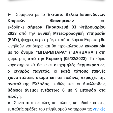
► Σύμφωνα με το
Έκτακτο Δελτίο Επικίνδυνων
Καιρικών Φαινομένων
που
εκδόθηκε
σήμερα
Παρασκευή 03 Φεβρουαρίου
2023
από την
Εθνική Μετεωρολογική Υπηρεσία
(ΕΜΥ),
ψυχρές αέριες μάζες από τη βόρεια Ευρώπη θα
κινηθούν νοτιότερα και θα προκαλέσουν
κακοκαιρία
με το όνομα ”ΜΠΑΡΜΠΑΡΑ” (”BARBARA”)
στη
χώρα μας
από την Κυριακή (05/02/2023)
. Τα κύρια
χαρακτηριστικά θα είναι
οι χαμηλές θερμοκρασίες
,
ο
ισχυρός παγετός
, οι
κατά τόπους πυκνές
χιονοπτώσεις ακόμα και σε πεδινές περιοχές της
ανατολικής Ελλάδας
, καθώς και οι
θυελλώδεις
βόρειοι άνεμοι εντάσεως 8 με 9 μποφόρ
στα
πελάγη.
► Συνιστάται σε όλες και όλους και ιδιαίτερα στις
ευπαθείς ομάδες του πληθυσμού να τηρούν τις
γενικές