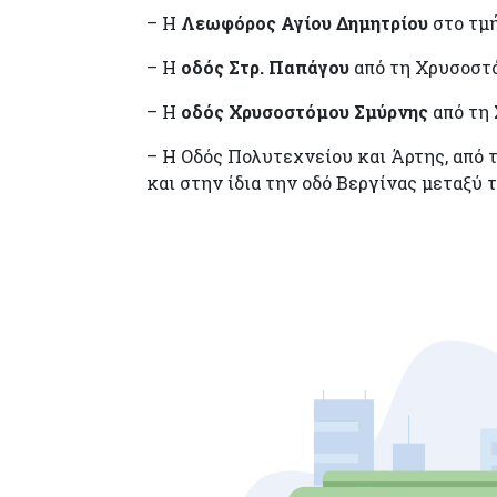
– Η
Λεωφόρος Αγίου Δημητρίου
στο τμή
– Η
οδός Στρ. Παπάγου
από τη Χρυσοστ
– Η
οδός Χρυσοστόμου Σμύρνης
από τη 
– Η Οδός Πολυτεχνείου και Άρτης, από 
και στην ίδια την οδό Βεργίνας μεταξ