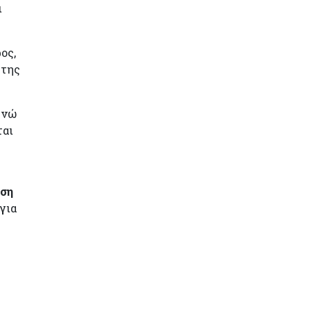
ι
ος,
 της
ενώ
ται
ωση
για