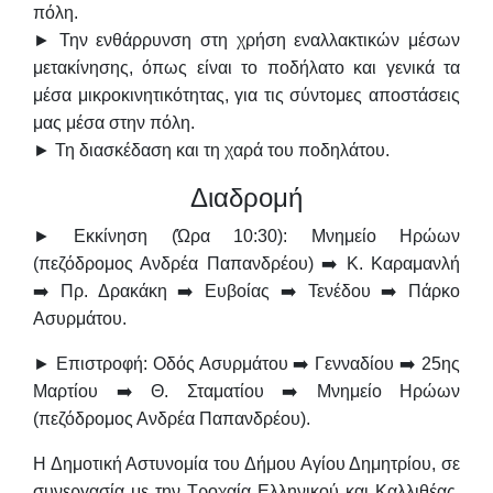
πόλη.
► Την ενθάρρυνση στη χρήση εναλλακτικών μέσων
μετακίνησης, όπως είναι το ποδήλατο και γενικά τα
μέσα μικροκινητικότητας, για τις σύντομες αποστάσεις
μας μέσα στην πόλη.
► Τη διασκέδαση και τη χαρά του ποδηλάτου.
Διαδρομή
►
Εκκίνηση (Ώρα 10:30):
Μνημείο Ηρώων
(πεζόδρομος Ανδρέα Παπανδρέου) ➡️ Κ. Καραμανλή
➡️ Πρ. Δρακάκη ➡️ Ευβοίας ➡️ Τενέδου ➡️ Πάρκο
Ασυρμάτου.
►
Επιστροφή:
Οδός Ασυρμάτου ➡️ Γενναδίου ➡️ 25ης
Μαρτίου ➡️ Θ. Σταματίου ➡️ Μνημείο Ηρώων
(πεζόδρομος Ανδρέα Παπανδρέου).
Η Δημοτική Αστυνομία του Δήμου Αγίου Δημητρίου, σε
συνεργασία με την Τροχαία Ελληνικού και Καλλιθέας,