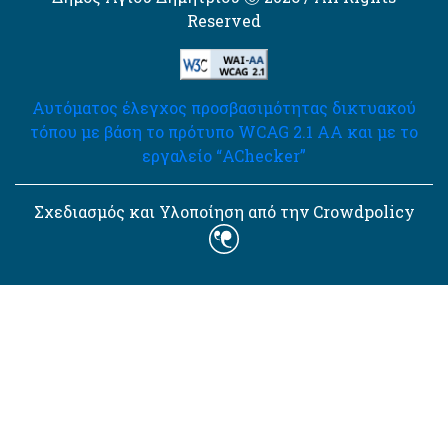
Reserved
Αυτόματος έλεγχος προσβασιμότητας δικτυακού
τόπου με βάση το πρότυπο WCAG 2.1 AA και με το
εργαλείο “AChecker”
Σχεδιασμός και Υλοποίηση από την Crowdpolicy