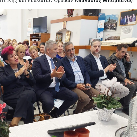
λιτικής και Ευάλωτων Ομάδων
Αθανάσιος Μπαμπάνας
.