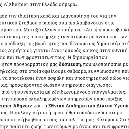
ος Alzheimer στην Ελλάδα σήμερα».
σε την ιδιαίτερη χαρά και ικανοποίηση του για την
ευτικού Σταθμού ο οποίος συμπεριλαμβανόταν στις
σμού του. Μεταξύ άλλων επισήμανε: «Αυτή η πρωτοβουλ
ενίσχυση της υποστήριξης των ατόμων με άνοια και των
η απόδειξη της βαρύτητας που δίνουμε ως δημοτική αρχ
ος Δημήτριος γίνεται ένας ισχυρός κρίκος στην εθνική
ια και των φροντιστών τους. Η δημιουργία του
α ήταν προγραμματική μας
δέσμευση
, που υλοποιήσαμε με
 ηλικίας, στα οποία οφείλουμε σεβασμό, ευγνωμοσύνη και
εί να αποτελέσει έναν ασφαλή και υποστηρικτικό χώρο γι
ιας, προσφέροντας δωρεάν υπηρεσίες διάγνωσης,
από τη συνεργασία με εξειδικευμένους επαγγελματίες,
ι την παροχή ολοκληρωμένων υπηρεσιών υποστήριξης.
heimer Αθηνών
και το
Εθνικό Διαδημοτικό Δίκτυο Υγειώ
ους. Η συλλογική αυτή προσπάθεια αποδεικνύει ότι με
υσιαστική βοήθεια στους συμπολίτες μας. Εύχομαι ο Στα
 την ποιότητα ζωής των ατόμων με άνοια και των φροντ