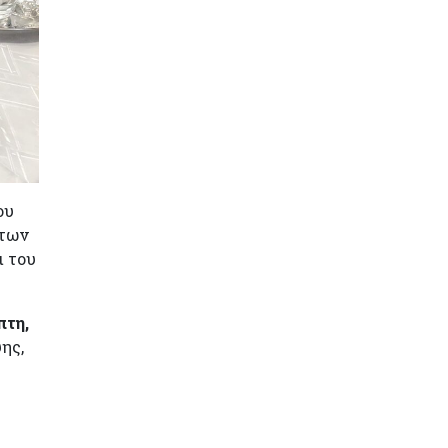
ου
 των
ι του
πτη,
ης,