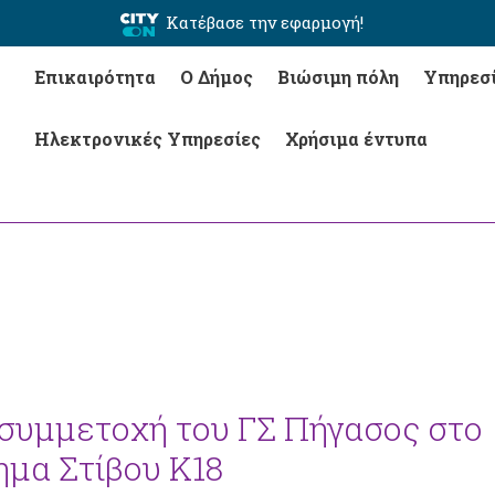
Κατέβασε την εφαρμογή!
Επικαιρότητα
Ο Δήμος
Βιώσιμη πόλη
Υπηρεσ
Ηλεκτρονικές Υπηρεσίες
Χρήσιμα έντυπα
 συμμετοχή του ΓΣ Πήγασος στο
μα Στίβου Κ18