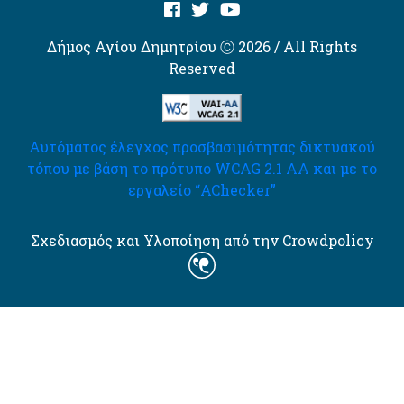
Δήμος Αγίου Δημητρίου Ⓒ 2026 / All Rights
Reserved
Αυτόματος έλεγχος προσβασιμότητας δικτυακού
τόπου με βάση το πρότυπο WCAG 2.1 AA και με το
εργαλείο “AChecker”
Σχεδιασμός και Υλοποίηση από την Crowdpolicy