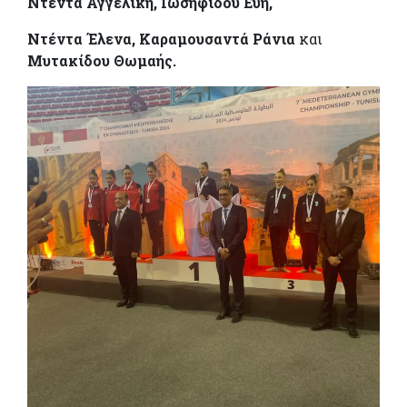
Ντέντα Αγγελική, Ιωσηφίδου Εύη,
Ντέντα Έλενα, Καραμουσαντά Ράνια
και
Μυτακίδου Θωμαής.