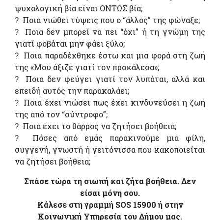
ψυχολογική βία είναι ΟΝΤΩΣ βία;
? Ποια νιώθει τύψεις που ο “άλλος” της φώναξε;
? Ποια δεν μπορεί να πει “όχι” ή τη γνώμη της
γιατί φοβάται μην φάει ξύλο;
? Ποια παραδέχθηκε έστω και μια φορά στη ζωή
της «Μου άξιζε γιατί τον προκάλεσα»;
? Ποια δεν φεύγει γιατί τον λυπάται, αλλά και
επειδή αυτός την παρακαλάει;
? Ποια έχει νιώσει πως έχει κινδυνεύσει η ζωή
της από τον “σύντροφο”;
? Ποια έχει το θάρρος να ζητήσει βοήθεια;
? Πόσες από εμάς παρακινούμε μια φίλη,
συγγενή, γνωστή ή γειτόνισσα που κακοποιείται
να ζητήσει βοήθεια;
Σπάσε τώρα τη σιωπή και ζήτα βοήθεια. Δεν
είσαι μόνη σου.
Κάλεσε στη γραμμή SOS 15900 ή στην
Κοινωνική Υπηρεσία του Δήμου μας.