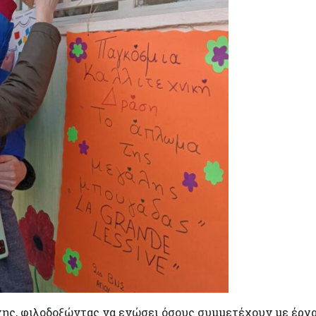
ης, φιλοδοξώντας να ενώσει όσους συμμετέχουν µε έργα 