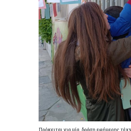
Πρόκειται για µία δράση εφήμερης τέχν