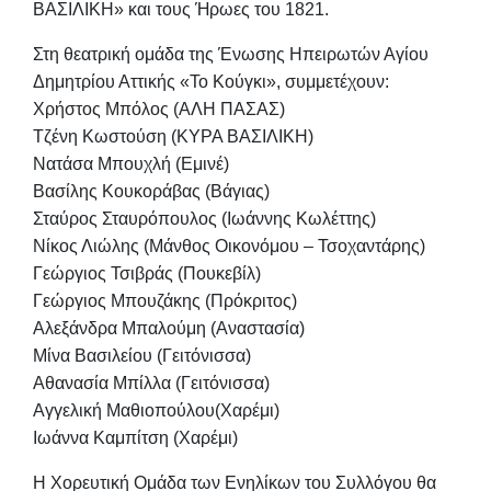
ΒΑΣΙΛΙΚΗ» και τους Ήρωες του 1821.
Στη θεατρική ομάδα της Ένωσης Ηπειρωτών Αγίου
Δημητρίου Αττικής «Το Κούγκι», συμμετέχουν:
Χρήστος Μπόλος (ΑΛΗ ΠΑΣΑΣ)
Τζένη Κωστούση (ΚΥΡΑ ΒΑΣΙΛΙΚΗ)
Νατάσα Μπουχλή (Εμινέ)
Βασίλης Κουκοράβας (Βάγιας)
Σταύρος Σταυρόπουλος (Ιωάννης Κωλέττης)
Νίκος Λιώλης (Μάνθος Οικονόμου – Τσοχαντάρης)
Γεώργιος Τσιβράς (Πουκεβίλ)
Γεώργιος Μπουζάκης (Πρόκριτος)
Αλεξάνδρα Μπαλούμη (Αναστασία)
Μίνα Βασιλείου (Γειτόνισσα)
Αθανασία Μπίλλα (Γειτόνισσα)
Αγγελική Μαθιοπούλου(Χαρέμι)
Ιωάννα Καμπίτση (Χαρέμι)
H Χορευτική Ομάδα των Ενηλίκων του Συλλόγου θα