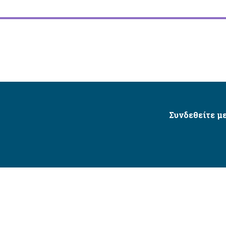
Συνδεθείτε με
Δήμος Αγίου Δημητρίου Ⓒ 2026 / All Rights Reserved
τητας δικτυακού τόπου με βάση το πρότυπο WCAG 2.1 AA 