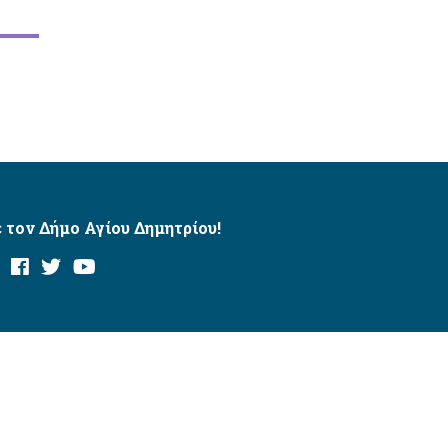
 τον Δήμο Αγίου Δημητρίου!
και με το εργαλείο “AChecker”