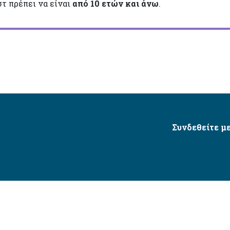
τ πρέπει να είναι
από 10 ετών και άνω
.
Συνδεθείτε με
Δήμος Αγίου Δημητρίου Ⓒ 2026 / All Rights Reserved