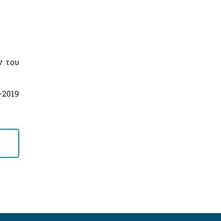
 του
-2019