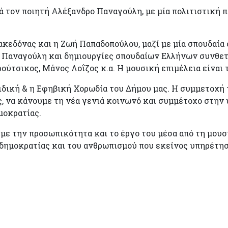
μά τον ποιητή Αλέξανδρο Παναγούλη, με μία πολιτιστική 
ακεδόνας και η Ζωή Παπαδοπούλου, μαζί με μία σπουδαία
 Παναγούλη και δημιουργίες σπουδαίων Ελλήνων συνθετώ
ούτσικος, Μάνος Λοΐζος κ.α. Η μουσική επιμέλεια είνα
ιδική & η Εφηβική Χορωδία του Δήμου μας. Η συμμετοχή 
ας, να κάνουμε τη νέα γενιά κοινωνό και συμμέτοχο στ
μοκρατίας.
με την προσωπικότητα και το έργο του μέσα από τη μουσ
 δημοκρατίας και του ανθρωπισμού που εκείνος υπηρέτησ