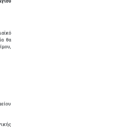
Αγίου
Λαϊκό
ία θα
ίμου,
μείου
νικής