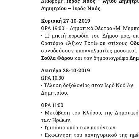
Διαδρομή:
Ιερός Ναός – Αγίου Δημητρ
Δημητρίου – Ιερός Ναός.
Κυριακή 27-10-2019
ΩΡΑ 19:00 – Δημοτικό Θέατρο «Μ. Μερκ
• Η μικτή χορωδία του Δήμου μας, υ
Ορατόριο «Άξιον Εστί» σε στίχους
Οδυ
συνοδεύσουν επαγγελματίες μουσικοί.
Σούλα Φάρου
και τον δημοσιογράφο
Δημ
Δευτέρα 28-10-2019
ΩΡΑ 10:30
• Τέλεση δοξολογίας στον Ιερό Ναό Αγ.
Δημητρίου.
ΩΡΑ 11:00
• Μετάβαση του Κλήρου, της Δημοτικ
των Ηρώων.
• Τρισάγιο υπέρ των πεσόντων.
• Εκφώνηση του πανηγυρικού της ημέρ