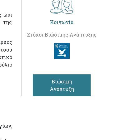
ς και
ο της
Κοινωνία
Στόχοι Βιώσιμης Ανάπτυξης
αρχος
ύτσου
οτικό
ούλιο
Βιώσιμη
Ανάπτυξη
γίων,