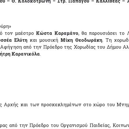
ίου – Θ. Κολοκοτρώνη – Στρ. Παπάγου – Καλλιθέας – 
ούρη»
πό τον μαέστρο
Κώστα Καραμάνο
, θα παρουσιάσει το 
σσέα Ελύτη
και μουσική
Μίκη Θεοδωράκη
. Τη χορωδ
 Αφήγηση από την Πρόεδρο της Χορωδίας του Δήμου Αλ
ήτρη Καρανικόλα
.
ής Αρχής και των προσκεκλημένων στο χώρο του Μνη
ας από την Πρόεδρο του Οργανισμού Παιδείας, Κοινω