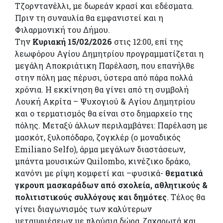
Τζορντανέλλι, με δωρεάν κρασί και εδέσματα.
Πριν τη συναυλία θα εμφανιστεί και η
Φιλαρμονική του Δήμου.
Την
Κυριακή 15/02/2026
στις 12:00, επί της
λεωφόρου Αγίου Δημητρίου προγραμματίζεται η
μεγάλη Αποκριάτικη Παρέλαση, που επανήλθε
στην πόλη μας πέρυσι, ύστερα από πάρα πολλά
χρόνια. Η εκκίνηση θα γίνει από τη συμβολή
Λουκή Ακρίτα – Ψυχογιού & Αγίου Δημητρίου
και ο τερματισμός θα είναι στο δημαρχείο της
πόλης. Μεταξύ άλλων περιλαμβάνει: Παρέλαση με
μασκότ, ξυλοπόδαρο, ζογκλέρ (ο μοναδικός
Emiliano Selfo), άρμα μεγάλων διαστάσεων,
μπάντα μουσικών Quilombo, κινέζικο δράκο,
κανόνι με ρίψη κομφετί και –φυσικά-
θεματικά
γκρουπ μασκαράδων από σχολεία, αθλητικούς &
πολιτιστικούς συλλόγους και δημότες
. Τέλος θα
γίνει διαγωνισμός των καλύτερων
μεταμφιέσεων με πλούσια δώρα, ζαχαρωτά και