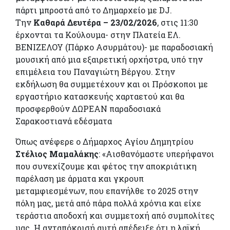
πάρτι μπροστά από το Δημαρχείο με DJ.
Την
Καθαρά Δευτέρα – 23/02/2026
, στις 11:30
έρχονται τα Κούλουμα- στην Πλατεία ΕΛ.
ΒΕΝΙΖΕΛΟΥ (Πάρκο Ασυρμάτου)- με παραδοσιακή
μουσική από μια εξαιρετική ορχήστρα, υπό την
επιμέλεια του Παναγιώτη Βέργου. Στην
εκδήλωση θα συμμετέχουν και οι Πρόσκοποι με
εργαστήριο κατασκευής χαρταετού και θα
προσφερθούν ΔΩΡΕΑΝ παραδοσιακά
Σαρακοστιανά εδέσματα
Όπως ανέφερε ο Δήμαρχος Αγίου Δημητρίου
Στέλιος Μαμαλάκης
: «Αισθανόμαστε υπερήφανοι
που συνεχίζουμε και φέτος την αποκριάτικη
παρέλαση με άρματα και γκρουπ
μεταμφιεσμένων, που επανήλθε το 2025 στην
πόλη μας, μετά από πάρα πολλά χρόνια και είχε
τεράστια αποδοχή και συμμετοχή από συμπολίτες
μας. Η ανταπόκρισή αυτή απέδειξε ότι η λαϊκή