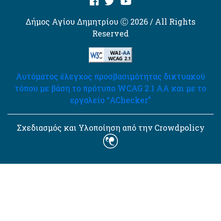
Δήμος Αγίου Δημητρίου Ⓒ 2026 / All Rights
Reserved
Αυτόματος έλεγχος προσβασιμότητας δικτυακού
τόπου με βάση το πρότυπο WCAG 2.1 AA και με το
εργαλείο “AChecker”
Σχεδιασμός και Υλοποίηση από την Crowdpolicy