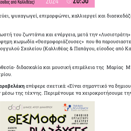
ύει, ψυχαγωγεί, επιμορφώνει, καλλιεργεί και διασκεδάζε
νωστή του ζωντάνια και ενέργεια, μετά την «Λυσιστράτη»
φημη κωμωδία «Θεσμοφοριάζουσες» που θα παρουσιαστεί στ
ρογγυλού Σχολείου (Καλλιθέας & Παπάγου, είσοδος από Καλ
οθεσία- διδασκαλία και μουσική επιμέλεια της Μαρίας Μ
ρίου.
Σαραβελάκη
ανέφερε σχετικά: «Είναι σημαντικό να δημιο
 μέσω της τέχνης. Περιμένουμε να χειροκροτήσουμε την