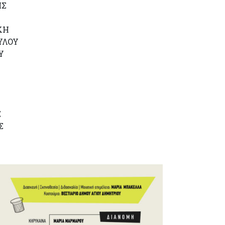
ΗΣ
ΚΗ
ΥΛΟΥ
Υ
Σ
Σ