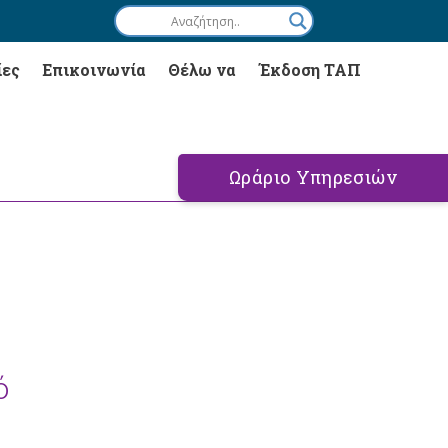
ίες
Επικοινωνία
Θέλω να
Έκδοση ΤΑΠ
Ωράριο Υπηρεσιών
ό