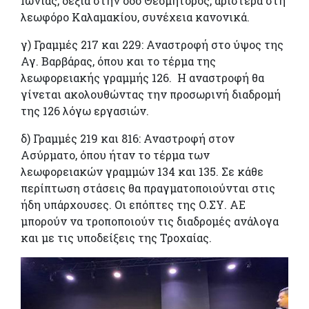
Ιωνίας, δεξιά στην οδό Θεομήτορος, αριστερά στη
λεωφόρο Καλαμακίου, συνέχεια κανονικά.
γ) Γραμμές 217 και 229: Αναστροφή στο ύψος της
Αγ. Βαρβάρας, όπου και το τέρμα της
λεωφορειακής γραμμής 126. Η αναστροφή θα
γίνεται ακολουθώντας την προσωρινή διαδρομή
της 126 λόγω εργασιών.
δ) Γραμμές 219 και 816: Αναστροφή στον
Ασύρματο, όπου ήταν το τέρμα των
λεωφορειακών γραμμών 134 και 135. Σε κάθε
περίπτωση στάσεις θα πραγματοποιούνται στις
ήδη υπάρχουσες. Οι επόπτες της Ο.ΣΥ. ΑΕ
μπορούν να τροποποιούν τις διαδρομές ανάλογα
και με τις υποδείξεις της Τροχαίας.