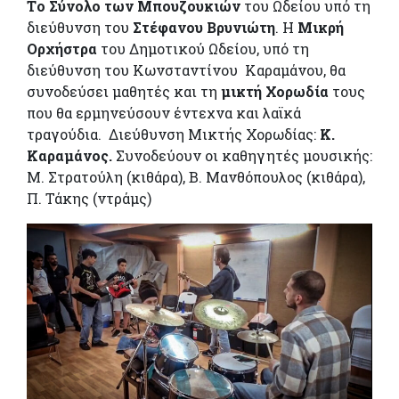
Tο Σύνολο των Μπουζουκιών
του Ωδείου υπό τη
διεύθυνση του
Στέφανου Βρυνιώτη
. Η
Μικρή
Ορχήστρα
του Δημοτικού Ωδείου, υπό τη
διεύθυνση του Κωνσταντίνου Καραμάνου, θα
συνοδεύσει μαθητές και τη
μικτή Χορωδία
τους
που θα ερμηνεύσουν έντεχνα και λαϊκά
τραγούδια. Διεύθυνση Μικτής Χορωδίας:
Κ.
Καραμάνος.
Συνοδεύουν οι καθηγητές μουσικής:
Μ. Στρατούλη (κιθάρα), Β. Μανθόπουλος (κιθάρα),
Π. Τάκης (ντράμς)