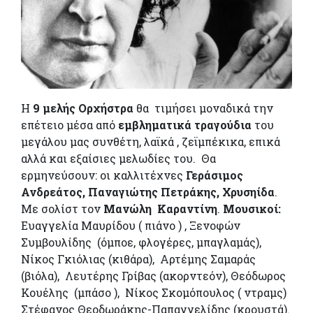
Η
9 μελής Ορχήστρα
θα τιμήσει μοναδικά την
επέτειο μέσα από
εμβληματικά τραγούδια
του
μεγάλου μας συνθέτη, λαϊκά , ζεϊμπέκικα, επικά
αλλά και εξαίσιες μελωδίες του. Θα
ερμηνεύσουν: οι καλλιτέχνες
Γεράσιμος
Ανδρεάτος, Παναγιώτης Πετράκης, Χρυσηίδα
.
Με σολίστ τον
Μανώλη Καραντίνη
.
Μουσικοί:
Ευαγγελία Μαυρίδου ( πιάνο ) , Ξενοφών
Συμβουλίδης (όμποε, φλογέρες, μπαγλαμάς),
Νίκος Γκιόλιας (κιθάρα), Αρτέμης Σαμαράς
(βιόλα), Λευτέρης Γρίβας (ακορντεόν), Θεόδωρος
Κουέλης (μπάσο ), Νίκος Σκομόπουλος ( ντραμς)
Στέφανος Θεοδωράκης-Παπαγγελίδης (κρουστά).