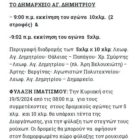
ΤΟ ΔΗΜΑΡΧΕΙΟ ΑΓ. ΔΗΜΗΤΡΙΟΥ
–
9:00 π.μ. εκκίνηση του αγώνα 10χλμ. (2
στροφές) &
-9:02 π.μ. εκκίνηση του αγώνα 5χλμ.
Περιγραφή διαδρομής των
5χλμ
κ
10 χλμ
: Λεωφ.
Αγ. Δημητρίου- Θάλειας – Παπάγου- Χρ. Σμύρνης
–Λεωφ. Αγ. Δημητρίου – (πλ. Άρη Βελουχιώτη) –
Άρτης- Βεργίνας- Αγωνιστών Πολυτεχνείου-
Λεωφ. Αγ. Δημητρίου – Δημαρχείο.
ΦΥΛΑΞΗ ΙΜΑΤΙΣΜΟΥ:
Την Κυριακή στις
19/5/2024 από τις 08:00 π.μ. για τους
συμμετέχοντες στους δρομικούς αγώνες των 5
χλμ. και 10 χλμ. θα υπάρχει τέντα της
Διοργάνωσης, για την φύλαξη των στεγνών τους
ρούχων. Οι δρομείς θα μπορούν να αφήσουν
στον διαμορφωμένο χώρο φύλαξης τον ρουχισμό