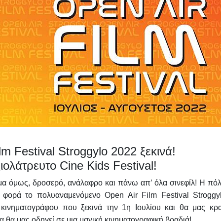
lm Festival Stroggylo 2022 ξεκινά!
ξιολάτρευτο Cine Kids Festival!
άμα όμως, δροσερό, ανάλαφρο και πάνω απ’ όλα σινεφίλ! Η πόλ
 φορά το πολυαναμενόμενο Open Air Film Festival Stroggyl
 κινηματογράφου που ξεκινά την
1η Ιουλίου
και θα μας κρα
α θα μας οδηγεί σε μια μαγική κινηματογραφική βραδιά!