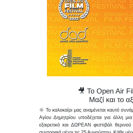
🎥 Το Open Air Fi
Μαζί και το α
🌞 Το καλοκαίρι μας αναμένεται καυτό συν
Αγίου Δημητρίου υποδέχεται για άλλη μια
εξαιρετικό και ΔΩΡΕΑΝ φεστιβάλ θερινού
συντροφιά μέχρι τις
25 Αυγούστου
. Κάθε μέρ