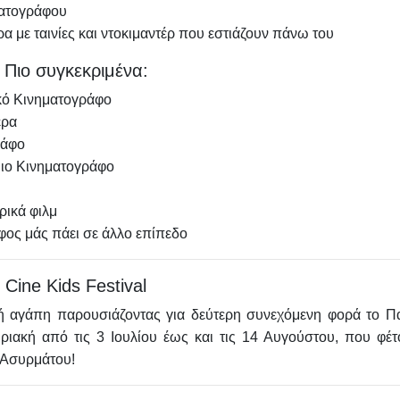
ματογράφου
α με ταινίες και ντοκιμαντέρ που εστιάζουν πάνω του
Πιο συγκεκριμένα:
ικό Κινηματογράφο
έρα
ράφο
μιο Κινηματογράφο
ρικά φιλμ
φος μάς πάει σε άλλο επίπεδο
Cine Kids Festival
λή αγάπη παρουσιάζοντας για δεύτερη συνεχόμενη φορά το
Πα
υριακή
από τις 3 Ιουλίου έως και τις 14 Αυγούστου
, που φέτ
Ασυρμάτου!