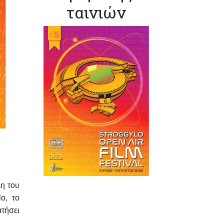
ταινιών
η του
o, το
τήσει