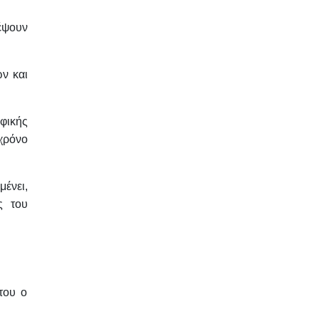
δέψουν
ών και
φικής
χρόνο
ένει,
ς του
του ο