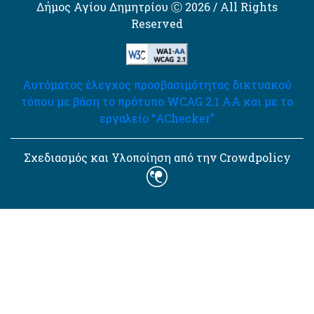
Δήμος Αγίου Δημητρίου Ⓒ 2026 / All Rights
Reserved
Αυτόματος έλεγχος προσβασιμότητας δικτυακού
τόπου με βάση το πρότυπο WCAG 2.1 AA και με το
εργαλείο “AChecker”
Σχεδιασμός και Υλοποίηση από την Crowdpolicy