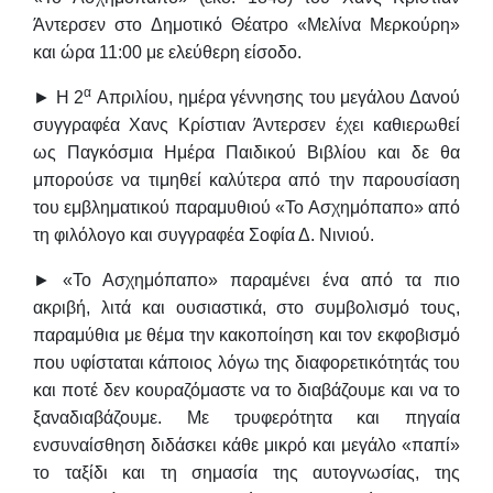
Άντερσεν στο
Δημοτικό Θέατρο «Μελίνα Μερκούρη»
και
ώρα 11:00
με ελεύθερη είσοδο.
α
► Η 2
Απριλίου, ημέρα γέννησης του μεγάλου Δανού
συγγραφέα Χανς Κρίστιαν Άντερσεν έχει καθιερωθεί
ως Παγκόσμια Ημέρα Παιδικού Βιβλίου και δε θα
μπορούσε να τιμηθεί καλύτερα από την παρουσίαση
του εμβληματικού παραμυθιού «Το Ασχημόπαπο» από
τη φιλόλογο και συγγραφέα
Σοφία Δ. Νινιού
.
► «Το Ασχημόπαπο» παραμένει ένα από τα πιο
ακριβή, λιτά και ουσιαστικά, στο συμβολισμό τους,
παραμύθια με θέμα την κακοποίηση και τον εκφοβισμό
που υφίσταται κάποιος λόγω της διαφορετικότητάς του
και ποτέ δεν κουραζόμαστε να το διαβάζουμε και να το
ξαναδιαβάζουμε. Με τρυφερότητα και πηγαία
ενσυναίσθηση διδάσκει κάθε μικρό και μεγάλο «παπί»
το ταξίδι και τη σημασία της αυτογνωσίας, της