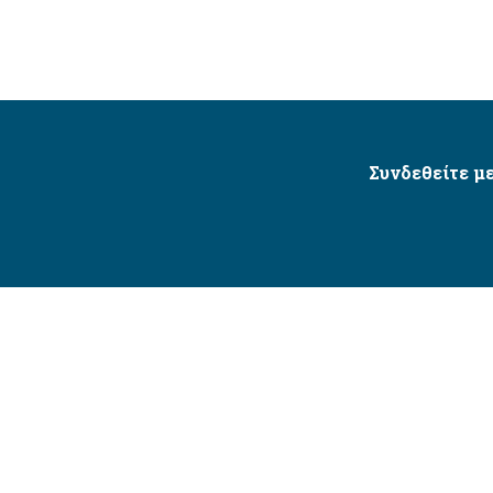
Συνδεθείτε με
Δήμος Αγίου Δημητρίου Ⓒ 2026 / All Rights Reserved
τητας δικτυακού τόπου με βάση το πρότυπο WCAG 2.1 AA 
Σχεδιασμός και Υλοποίηση από την Crowdpolicy