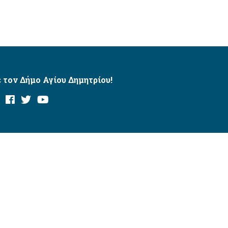
 τον Δήμο Αγίου Δημητρίου!
και με το εργαλείο “AChecker”