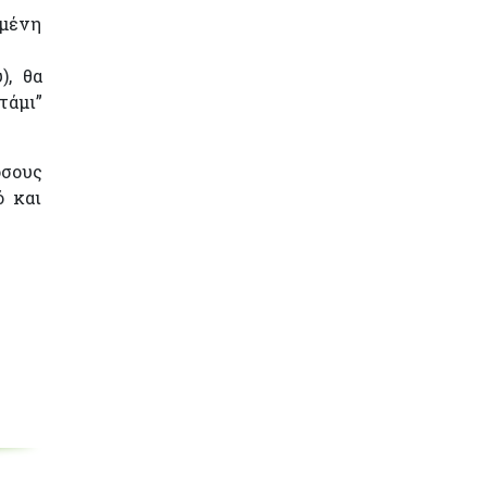
ημένη
), θα
τάμι”
όσους
ό και