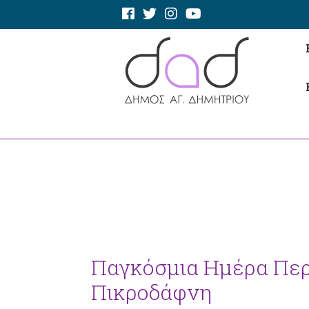
Παγκόσμια Ημέρα Περ
Πικροδάφνη