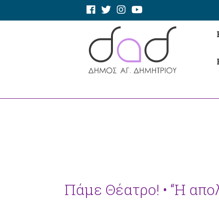
Πάμε Θέατρο! • “Η απο