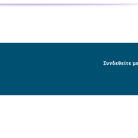
Συνδεθείτε με
Δήμος Αγίου Δημητρίου Ⓒ 2026 / All Rights Reserved
τητας δικτυακού τόπου με βάση το πρότυπο WCAG 2.1 AA 