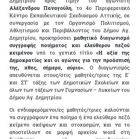
Δημητρίου προς τιμήν του αγωνιστή
Αλέξανδρου Παναγούλη
, το 4ο Περιφερειακό
Κέντρο Εκπαιδευτικού Σχεδιασμού Αττικής, σε
συνεργασία με τον Οργανισμό Πολιτισμού,
Αθλητισμού και Περιβάλλοντος του Δήμου Αγ.
Δημητρίου, προκηρύσσει
μαθητικό διαγωνισμό
συγγραφής ποιήματος και ελεύθερου πεζού
κειμένου
υπό το γενικό τίτλο
«Η αξία της
Δημοκρατίας και οι αγώνες για την προάσπισή
της, χθες, σήμερα, αύριο».
Ο διαγωνισμός
απευθύνεται στους/στις μαθητές/τριες της Ε΄
και ΣΤ΄ τάξης των Δημοτικών Σχολείων και
όλων των τάξεων των Γυμνασίων – Λυκείων του
Δήμου Αγ. Δημητρίου.
Οι ενδιαφερόμενοι/ες μαθητές/τριες καλούνται
να συγγράψουν ένα ποίημα ή ένα ελεύθερο πεζό
κείμενο σκέψεων και στοχασμών, και να το
αποστείλουν σε μορφή αρχείου word στη