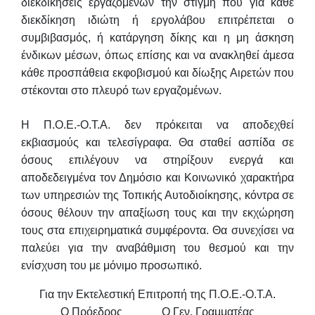
διεκδικήσεις εργαζομένων την στιγμή που για κάθε
διεκδίκηση ιδιώτη ή εργολάβου επιτρέπεται ο
συμβιβασμός, ή κατάργηση δίκης
και η μη άσκηση
ένδικων μέσων, όπως επίσης και να ανακληθεί άμεσα
κάθε
προσπάθεια εκφοβισμού και δίωξης Αιρετών που
στέκονται στο πλευρό των
εργαζομένων.
Η Π.Ο.Ε.-Ο.Τ.Α. δεν πρόκειται να αποδεχθεί
εκβιασμούς και τελεσίγραφα. Θα
σταθεί ασπίδα σε
όσους επιλέγουν να στηρίξουν ενεργά και
αποδεδειγμένα τον
Δημόσιο και Κοινωνικό χαρακτήρα
των υπηρεσιών της Τοπικής Αυτοδιοίκησης,
κόντρα σε
όσους θέλουν την απαξίωση τους και την εκχώρηση
τους στα
επιχειρηματικά συμφέροντα. Θα συνεχίσει να
παλεύει για την αναβάθμιση του
θεσμού και την
ενίσχυση του με μόνιμο προσωπικό.
Για την Εκτελεστική Επιτροπή της Π.Ο.Ε.-Ο.Τ.Α.
Ο Πρόεδρος Ο Γεν. Γραμματέας