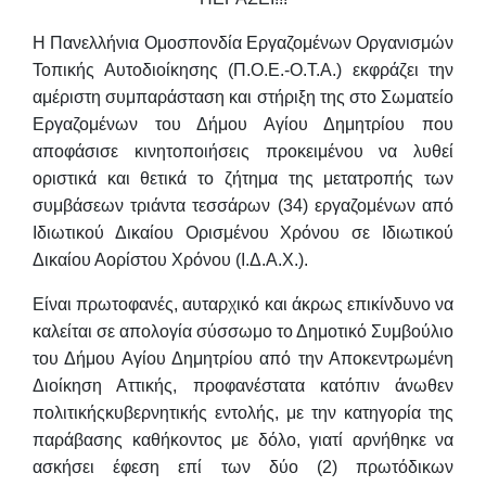
Η Πανελλήνια Ομοσπονδία Εργαζομένων Οργανισμών
Τοπικής
Αυτοδιοίκησης (Π.Ο.Ε.-Ο.Τ.Α.) εκφράζει την
αμέριστη συμπαράσταση και
στήριξη της στο Σωματείο
Εργαζομένων του Δήμου Αγίου Δημητρίου που
αποφάσισε κινητοποιήσεις προκειμένου να λυθεί
οριστικά και θετικά το ζήτημα της
μετατροπής των
συμβάσεων τριάντα τεσσάρων (34) εργαζομένων από
Ιδιωτικού
Δικαίου Ορισμένου Χρόνου σε Ιδιωτικού
Δικαίου Αορίστου Χρόνου (Ι.Δ.Α.Χ.).
Είναι πρωτοφανές, αυταρχικό και άκρως επικίνδυνο να
καλείται σε απολογία
σύσσωμο το Δημοτικό Συμβούλιο
του Δήμου Αγίου Δημητρίου από την
Αποκεντρωμένη
Διοίκηση Αττικής, προφανέστατα κατόπιν άνωθεν
πολιτικήςκυβερνητικής εντολής, με την κατηγορία της
παράβασης καθήκοντος με δόλο, γιατί
αρνήθηκε να
ασκήσει έφεση επί των δύο (2) πρωτόδικων