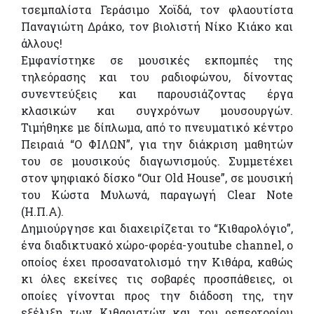
τσεμπαλίστα Γεράσιμο Χοϊδά, τον φλαουτίστα
Παναγιώτη Δράκο, τον βιολιστή Νίκο Κιάκο και
άλλους!
Εμφανίστηκε σε μουσικές εκπομπές της
τηλεόρασης και του ραδιοφώνου, δίνοντας
συνεντεύξεις και παρουσιάζοντας έργα
κλασικών και συγχρόνων μουσουργών.
Τιμήθηκε με δίπλωμα, από το πνευματικό κέντρο
Πειραιά “Ο ΦΙΛΩΝ”, για την διάκριση μαθητών
του σε μουσικούς διαγωνισμούς. Συμμετέχει
στον ψηφιακό δίσκο “Our Old House”, σε μουσική
του Κώστα Μυλωνά, παραγωγή Clear Note
(Η.Π.Α).
Δημιούργησε και διαχειρίζεται το “Κιθαρολόγιο”,
ένα διαδικτυακό χώρο-φορέα-youtube channel, ο
οποίος έχει προσανατολισμό την Κιθάρα, καθώς
κι όλες εκείνες τις σοβαρές προσπάθειες, οι
οποίες γίνονται προς την διάδοση της, την
εξέλιξη των Κιθαριστών και του ρεπερτορίου