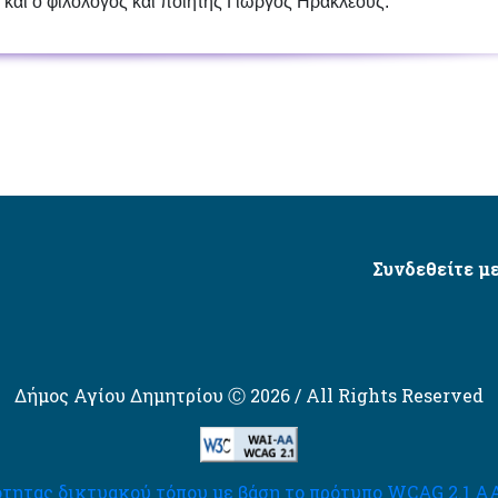
αι ο φιλόλογος και ποιητής
Γιώργος Ηρακλέους
.
Συνδεθείτε με
Δήμος Αγίου Δημητρίου Ⓒ 2026 / All Rights Reserved
τητας δικτυακού τόπου με βάση το πρότυπο WCAG 2.1 AA 