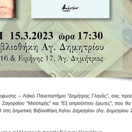
φωσης – Λαϊκό Πανεπιστήμιο “Δημήτρης Γληνός”, σας προσ
ς Ζαγοραίου
“Μισοτιμής”
και
“Εξ απροόπτου έρωτες”
, που θα
0
στη
Δημοτική Βιβλιοθήκη Αγίου Δημητρίου
(Αγ. Δημητρίου 