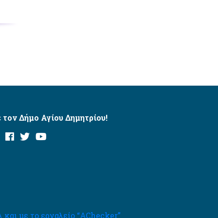
 τον Δήμο Αγίου Δημητρίου!
και με το εργαλείο “AChecker”