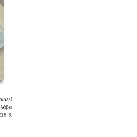
καλεί
 λάβει
216 &