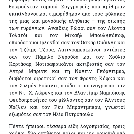
θεωρούνταν ταμπού. Συγγραφείς που κρίθηκαν
επικίνδυνοι και τιμωρήθηκαν από τους φύλακες
της μιας και μοναδικής αλήθειας – της σιωπής
των τυράννων. Αναιδείς Ρώσοι σαν τον Λέοντα
Τολστόι και τον Μιχαήλ Μπουλγκάκοφ,
αθυρόστομοι Ιρλανδοί σαν τον Όσκαρ Ουάιλντ και
τον Τζέιμς Τζόυς, Λατινοαμερικάνοι αντάρτες
σαν τον Πάμπλο Νερούδα και τον Χούλιο
Κορτάσαρ, Νοτιοαφρικάνοι ακτιβιστές σαν τον
Αντρέ Μπρινκ και τη Ναντίν Γκόρντιμερ,
διαβόητοι αιρετικοί σαν τον Φραντς Κάφκα και
τον Σαλμάν Ρούσντι, ασύδοτοι πορνογράφοι σαν
τον Ντ. Χ. Λώρενς και τον Βλαντίμιρ Ναμπόκοφ,
ψευδοπροφήτες του μέλλοντος σαν τον Άλντους
Χάξλεϋ και τον Ρέυ Μπράντμπερυ, γνωστοί
εξωμότες σαν τον Ηλία Πετρόπουλο.
Πέντε ήπειροι, τέσσερα είδη λογοκρισίας, τρεις
χρόνοι, δύο αντίθετοι πόλοι και μια αρμαθιά από