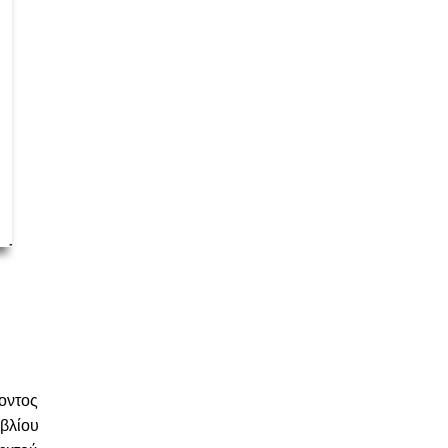
οντος
βλίου