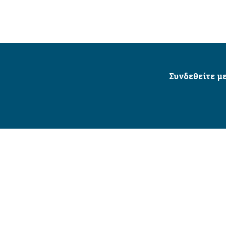
Συνδεθείτε με
Δήμος Αγίου Δημητρίου Ⓒ 2026 / All Rights Reserved
τητας δικτυακού τόπου με βάση το πρότυπο WCAG 2.1 AA 
Σχεδιασμός και Υλοποίηση από την Crowdpolicy