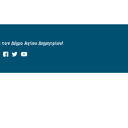
 τον Δήμο Αγίου Δημητρίου!
και με το εργαλείο “AChecker”