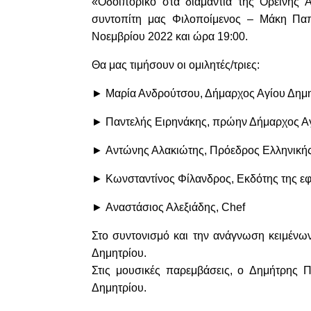
«Οδοιπορικό στα διαμάντια της Ορεινής 
συντοπίτη μας
Φιλοποίμενος – Μάκη Πα
Νοεμβρίου 2022 και ώρα 19:00.
Θα μας τιμήσουν οι ομιλητές/τριες:
►
Μαρία Ανδρούτσου
, Δήμαρχος Αγίου Δημ
►
Παντελής Ειρηνάκης
, πρώην Δήμαρχος Α
►
Αντώνης Αλακιώτης
, Πρόεδρος Ελληνικ
►
Κωνσταντίνος Φίλανδρος
, Εκδότης της 
►
Αναστάσιος Αλεξιάδης
, Chef
Στο συντονισμό και την ανάγνωση κειμένω
Δημητρίου.
Στις μουσικές παρεμβάσεις, ο
Δημήτρης 
Δημητρίου.