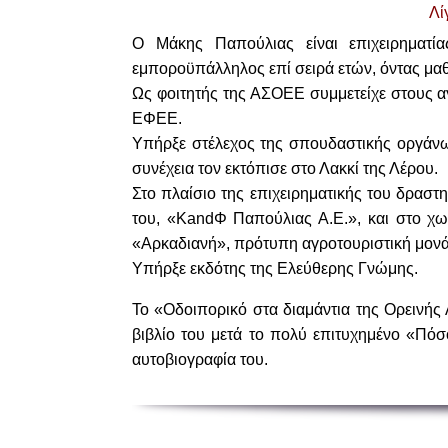
Λί
Ο Μάκης Παπούλιας είναι επιχειρηματία
εμποροϋπάλληλος επί σειρά ετών, όντας μαθ
Ως φοιτητής της ΑΣΟΕΕ συμμετείχε στους α
ΕΦΕΕ.
Υπήρξε στέλεχος της σπουδαστικής οργάνω
συνέχεια τον εκτόπισε στο Λακκί της Λέρου.
Στο πλαίσιο της επιχειρηματικής του δραστη
του, «ΚandΦ Παπούλιας Α.Ε.», και στο χωρ
«Aρκαδιανή», πρότυπη αγροτουριστική μονά
Υπήρξε εκδότης της Ελεύθερης Γνώμης.
Το «Οδοιπορικό στα διαμάντια της Ορεινής
βιβλίο του μετά το πολύ επιτυχημένο
«Πόσο
αυτοβιογραφία του.