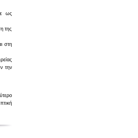
κε ως
η της
ι στη
ιρείας
ν την
ύτερο
πτική