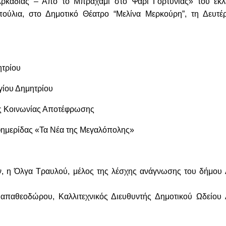
Αρκαδίας – Από το Μπραχάμι στο Ψάρι Γορτυνίας» του εκλ
πούλια
,
στο Δημοτικό Θέατρο “Μελίνα Μερκούρη”, τη Δευτέ
ητρίου
γίου Δημητρίου
ής Κοινωνίας Αποτέφρωσης
εφημερίδας «Τα Νέα της Μεγαλόπολης»
ν, η
Όλγα Τραυλού
, μέλος της λέσχης ανάγνωσης του δήμου 
Παπαθεοδώρου
, Καλλιτεχνικός Διευθυντής Δημοτικού Ωδείου 