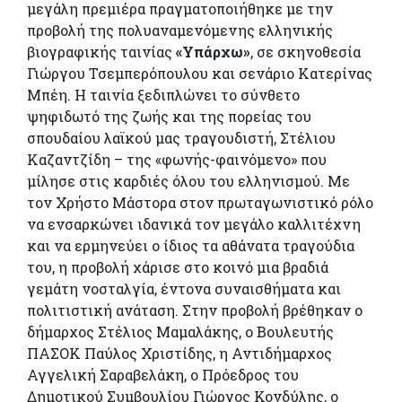
μεγάλη πρεμιέρα πραγματοποιήθηκε με την
προβολή της πολυαναμενόμενης ελληνικής
βιογραφικής ταινίας
«Υπάρχω»
, σε σκηνοθεσία
Γιώργου Τσεμπερόπουλου και σενάριο Κατερίνας
Μπέη. Η ταινία ξεδιπλώνει το σύνθετο
ψηφιδωτό της ζωής και της πορείας του
σπουδαίου λαϊκού μας τραγουδιστή, Στέλιου
Καζαντζίδη – της «φωνής-φαινόμενο» που
μίλησε στις καρδιές όλου του ελληνισμού. Με
τον Χρήστο Μάστορα στον πρωταγωνιστικό ρόλο
να ενσαρκώνει ιδανικά τον μεγάλο καλλιτέχνη
και να ερμηνεύει ο ίδιος τα αθάνατα τραγούδια
του, η προβολή χάρισε στο κοινό μια βραδιά
γεμάτη νοσταλγία, έντονα συναισθήματα και
πολιτιστική ανάταση. Στην προβολή βρέθηκαν ο
δήμαρχος Στέλιος Μαμαλάκης, ο Βουλευτής
ΠΑΣΟΚ Παύλος Χριστίδης, η Αντιδήμαρχος
Αγγελική Σαραβελάκη, ο Πρόεδρος του
Δημοτικού Συμβουλίου Γιώργος Κονδύλης, ο