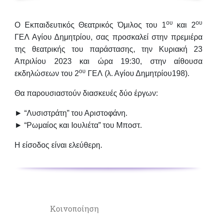
ου
ου
Ο
Εκπαιδευτικός Θεατρικός Όμιλος
του 1
και 2
ΓΕΛ Αγίου Δημητρίου, σας προσκαλεί στην πρεμιέρα
της θεατρικής του παράστασης, την
Κυριακή 23
Απριλίου 2023
και
ώρα 19:30
, στην
αίθουσα
ου
εκδηλώσεων του 2
ΓΕΛ
(λ. Αγίου Δημητρίου198).
Θα παρουσιαστούν διασκευές δύο έργων:
► “Λυσιστράτη” του Αριστοφάνη.
► “Ρωμαίος και Ιουλιέτα” του Μποστ.
Η είσοδος είναι ελεύθερη.
Κοινοποίηση