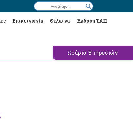
ίες
Επικοινωνία
Θέλω να
Έκδοση ΤΑΠ
Ωράριο Υπηρεσιών
Σ