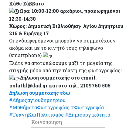
Κάθε Σάββατο
Ώρα: 10:00-12:00 αρχάριοι, προχωρημένοι
12:30-14:30
Χώρος: Δημοτική Βιβλιοθήκη- Αγίου Δημητριου
216 & Ειρήνης 17
Οι ενδιαφερόμενοι μπορούν να συμμετέχουν
ακόμα και με το κινητό τους τηλέφωνο
(smartphone).
Ελάτε να αποτυπώσουμε μαζί τη μαγεία της
στιγμής μέσα από την τέχνη της φωτογραφίας!
Δήλωση συμμετοχής στο email:
polathl@dad.gr και στο τηλ.: 2109760 505
Δή
λωση συμμετοχής εδώ
#Δήμοςαγίουδημητριου
#ΜαθήματαΦωτογραφίας
#Φωτογραφία
#ΤέχνηΚαιΠολιτισμός
#Δημιουργικότητα
Κοινοποίηση