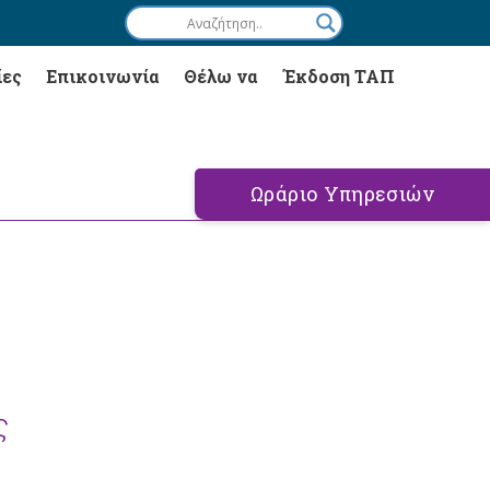
ίες
Επικοινωνία
Θέλω να
Έκδοση ΤΑΠ
Ωράριο Υπηρεσιών
ς