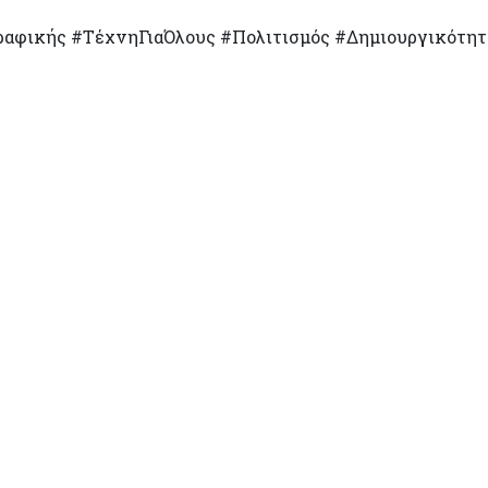
αφικής #ΤέχνηΓιαΌλους #Πολιτισμός #Δημιουργικότητ