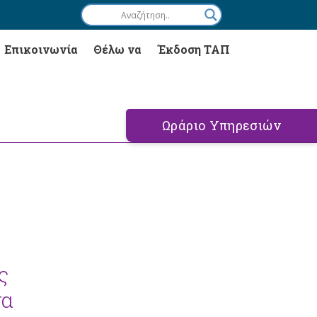
Επικοινωνία
Θέλω να
Έκδοση ΤΑΠ
Ωράριο Υπηρεσιών
ς
να