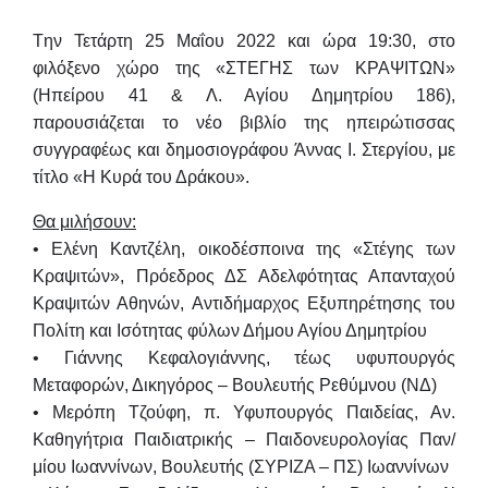
Tην
Τετάρτη 25 Μαΐου 2022 και ώρα 19:30
, στο
φιλόξενο χώρο της «ΣΤΕΓΗΣ των ΚΡΑΨΙΤΩΝ»
(Ηπείρου 41 & Λ. Αγίου Δημητρίου 186),
παρουσιάζεται το νέο βιβλίο της ηπειρώτισσας
συγγραφέως και δημοσιογράφου
Άννας Ι. Στεργίου
,
με
τίτλο
«Η Κυρά του Δράκου»
.
Θα μιλήσουν:
•
Ελένη Καντζέλη
, οικοδέσποινα της «Στέγης των
Κραψιτών», Πρόεδρος ΔΣ Αδελφότητας Απανταχού
Κραψιτών Αθηνών, Αντιδήμαρχος Eξυπηρέτησης του
Πολίτη και Ισότητας φύλων Δήμου Αγίου Δημητρίου
•
Γιάννης Κεφαλογιάννης
, τέως υφυπουργός
Μεταφορών, Δικηγόρος – Βουλευτής Ρεθύμνου (ΝΔ)
•
Μερόπη Τζούφη
, π. Υφυπουργός Παιδείας, Αν.
Καθηγήτρια Παιδιατρικής – Παιδονευρολογίας Παν/
μίου Ιωαννίνων, Βουλευτής (ΣΥΡΙΖΑ – ΠΣ) Ιωαννίνων