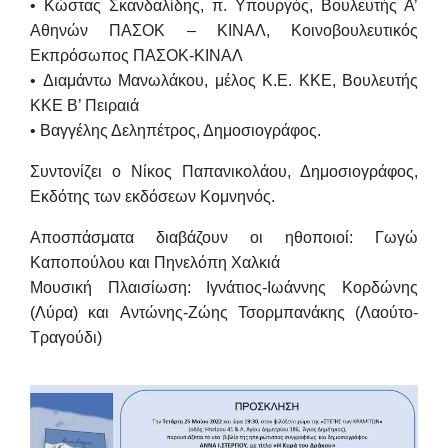
•
Κώστας Σκανδαλίδης
, π. Υπουργός, Βουλευτής Α’
Αθηνών ΠΑΣΟΚ – ΚΙΝΑΛ, Κοινοβουλευτικός
Εκπρόσωπος ΠΑΣΟΚ-ΚΙΝΑΛ
•
Διαμάντω Μανωλάκου
, μέλος Κ.Ε. ΚΚΕ, Βουλευτής
ΚΚΕ Β’ Πειραιά
•
Βαγγέλης Δεληπέτρος
, Δημοσιογράφος.
Συντονίζει ο
Νίκος Παπανικολάου
, Δημοσιογράφος,
Εκδότης των εκδόσεων Κομνηνός.
Αποσπάσματα διαβάζουν οι ηθοποιοί:
Γωγώ
Καποπούλου
και
Πηνελόπη Χαλκιά
Μουσική Πλαισίωση:
Ιγνάτιος-Ιωάννης Κορδώνης
(Λύρα) και
Αντώνης-Ζώης Τσορμπανάκης
(Λαούτο-
Τραγούδι)